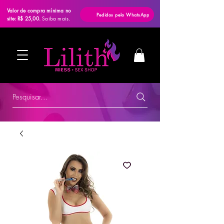
Valor de compra mínima no
Pedidos pelo WhatsApp
site: R$ 25,00.
Saiba mais.
Pesquisar...