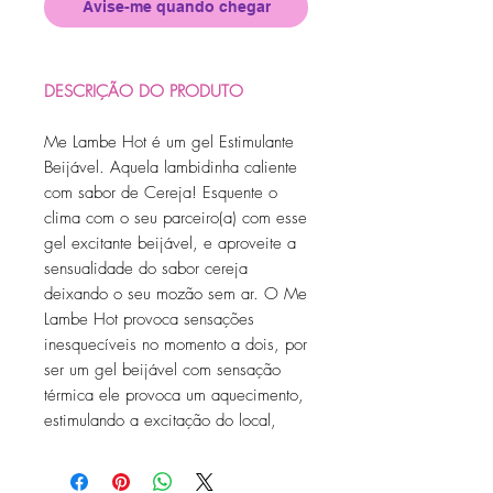
Avise-me quando chegar
DESCRIÇÃO DO PRODUTO
Me Lambe Hot é um gel Estimulante
Beijável. Aquela lambidinha caliente
com sabor de Cereja! Esquente o
clima com o seu parceiro(a) com esse
gel excitante beijável, e aproveite a
sensualidade do sabor cereja
deixando o seu mozão sem ar. O Me
Lambe Hot provoca sensações
inesquecíveis no momento a dois, por
ser um gel beijável com sensação
térmica ele provoca um aquecimento,
estimulando a excitação do local,
garantindo uma lubrificação
semelhante à natural. Aproveite e