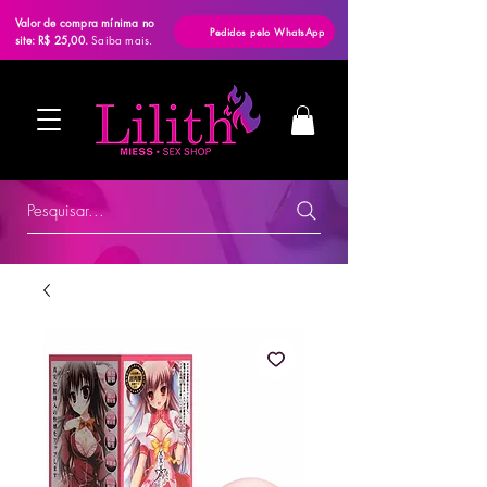
Valor de compra mínima no
Pedidos pelo WhatsApp
site: R$ 25,00.
Saiba mais.
Pesquisar...