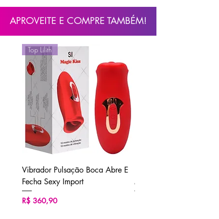
APROVEITE E COMPRE TAMBÉM!
Top Lilith
Vibrador Pulsação Boca Abre E
Ducha Higiênica Unisse
Fecha Sexy Import
M2 Sexy Import
Preço
Preço
R$ 360,90
R$ 62,90