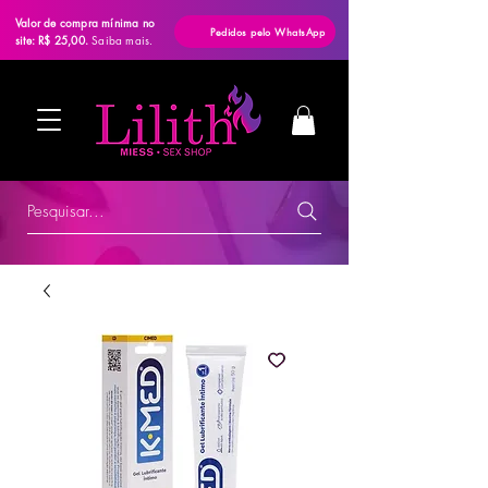
Valor de compra mínima no
Pedidos pelo WhatsApp
site: R$ 25,00.
Saiba mais.
Pesquisar...