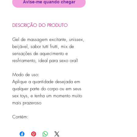
Avise-me quando chegar
DESCRIÇÃO DO PRODUTO
Gel de massagem excitante, unissex,
beijável, sabor tutti frutti, mix de
sensações de aquecimento e
resfriamento, ideal para sexo oral!
Modo de uso:
Aplique a quantidade desejada em
qualquer parte do corpo ou em seus
sex toys, e tenha um momento muito
mais prazeroso
Contém:
Gel de 15ml + 01 tatuagem
temporária