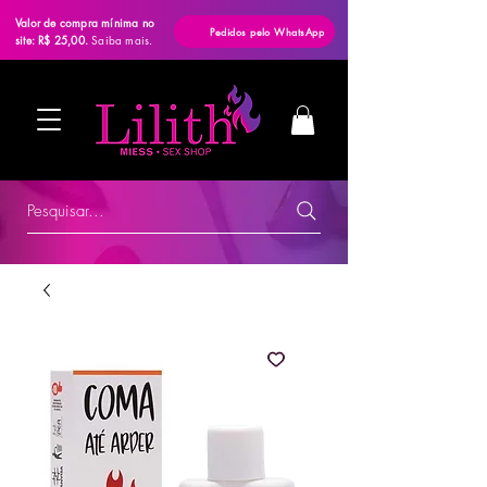
Valor de compra mínima no
Pedidos pelo WhatsApp
site: R$ 25,00.
Saiba mais.
Pesquisar...