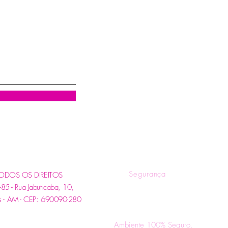
R
Quem Somos
Tr
Blog
Pol
Contatos e Horários
Pol
Tire suas Dúvidas
Fo
Segurança
. TODOS OS DIREITOS
 - Rua Jabuticaba, 10,
s - AM - CEP: 690090-280
Ambiente 100% Seguro.