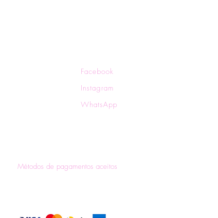
ocas e Devoluções
Facebook
ítica de Privacidade
Instagram
ítica de Frete
WhatsApp
rmas de Pagamento
Métodos de pagamentos aceitos