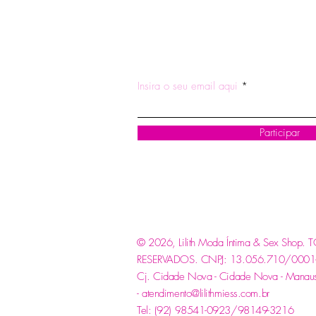
ASSINE NOSSA NEWSLETTE
Insira o seu email aqui
Participar
© 2026, Lilith Moda Íntima & Sex Shop
RESERVADOS.
CNPJ: 13.056.710/0001-85
Cj. Cidade Nova - Cidade Nova - Manau
-
atendimento@lilithmiess.com.br
Tel: (92) 98541-0923/98149-3216