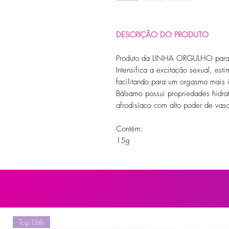
DESCRIÇÃO DO PRODUTO
Produto da LINHA ORGULHO para m
Intensifica a excitação sexual, esti
facilitando para um orgasmo mais 
Bálsamo possui propriedades hidrat
afrodisíaco com alto poder de vaso
Contém:
15g
Top Lilith