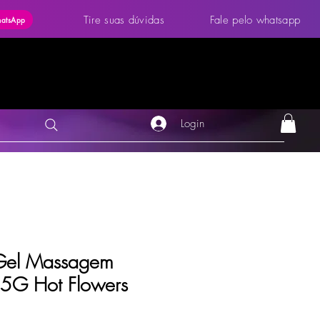
Tire suas dúvidas
Fale pelo whatsapp
hatsApp
Login
Gel Massagem
15G Hot Flowers