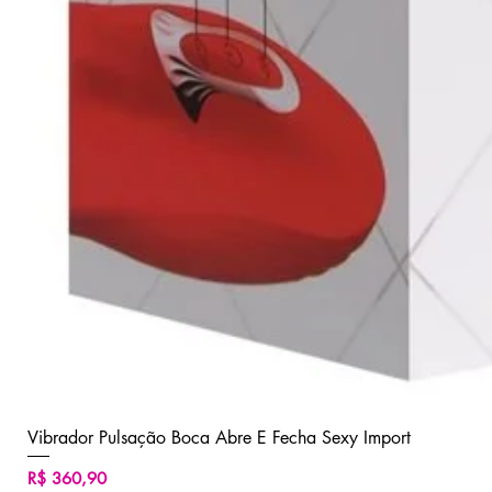
Vibrador Pulsação Boca Abre E Fecha Sexy Import
Preço
R$ 360,90