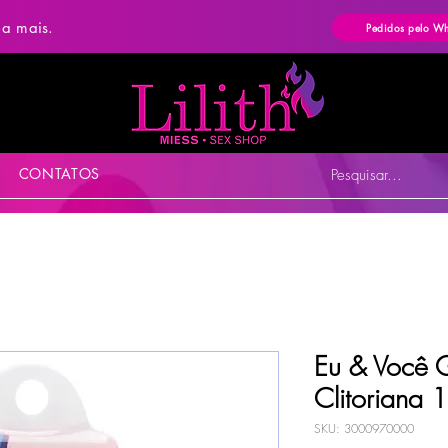
ba mais.
Pedidos pelo W
CONTATOS
Pesquisar...
Eu & Você 
Clitoriana 
SKU: 3000970000