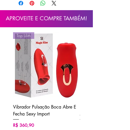
Contém:
02 dadinhos
APROVEITE E COMPRE TAMBÉM!
Top Lilith
Vibrador Pulsação Boca Abre E
Ducha Higiênica Unisse
Fecha Sexy Import
M2 Sexy Import
Preço
Preço
R$ 360,90
R$ 62,90