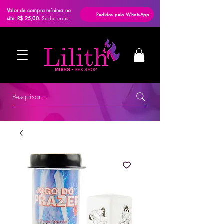
Valor de compra mínima no
Pedidos pelo WhatsApp
site: R$ 25,00.
Saiba mais.
Pesquisar...