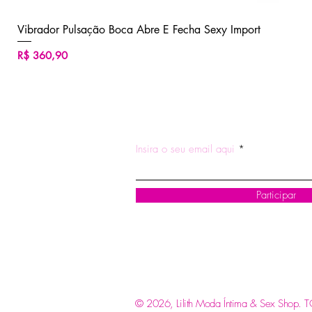
Vibrador Pulsação Boca Abre E Fecha Sexy Import
Preço
R$ 360,90
ASSINE NOSSA NEWSLETTE
Insira o seu email aqui
Participar
© 2026, Lilith Moda Íntima & Sex Shop