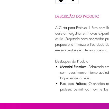
DESCRIÇÃO DO PRODUTO
A Cinta para Prótese 1 Furo com 
deseja mergulhar em novas experiê
estilo. Projetada para acomodar pr
proporciona firmeza e liberdade d
em momentos de intensa conexão.
Destaques do Produto
Material Premium:
Fabricada em 
com revestimento interno avelu
toque suave à pele.
Furo para Prótese:
O encaixe ref
prótese, permitindo movimentos 
Tiras Ajustáveis:
Confeccionadas 
reguláveis e se adaptam a dife
um ajuste personalizado e confo