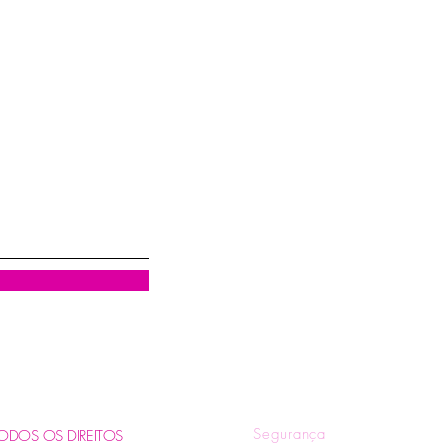
Visualização rápida
R
Quem Somos
Tr
Blog
Pol
Contatos e Horários
Pol
Tire suas Dúvidas
Fo
Segurança
. TODOS OS DIREITOS