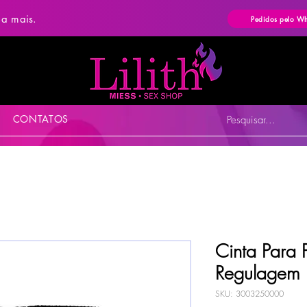
ba mais.
Pedidos pelo W
CONTATOS
Pesquisar...
Cinta Para 
Regulagem 
SKU: 3003250000