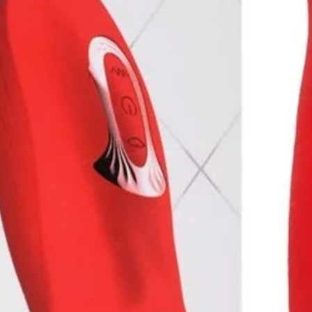
 em práticas consensuais, respeitando os
urança e Liberdade
 experiência de conexão e prazer com a
ulagem La Pimienta. Ideal para quem busca
, ela é o acessório perfeito para elevar
 agora e viva momentos inesquecíveis de