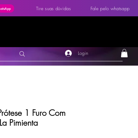
Tire suas dúvidas
Fale pelo whatsapp
hatsApp
Login
Prótese 1 Furo Com
La Pimienta