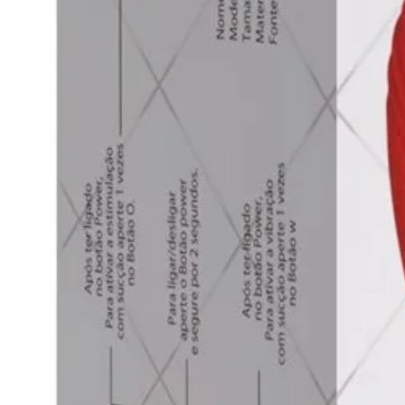
Diálogo e Respeito:
Use a cinta
limites e desejos do parceiro.
Descubra Novos Prazeres com Seg
Transforme sua intimidade em uma
Cinta para Prótese 1 Furo com Reg
inovação, conforto e funcionalidade
suas noites a outro nível. Adquira
descoberta e excitação.