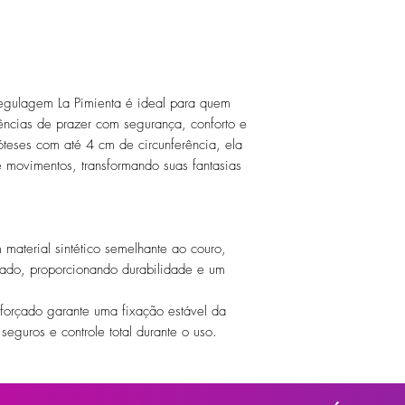
Regulagem La Pimienta é ideal para quem
ncias de prazer com segurança, conforto e
óteses com até 4 cm de circunferência, ela
e movimentos, transformando suas fantasias
material sintético semelhante ao couro,
dado, proporcionando durabilidade e um
orçado garante uma fixação estável da
seguros e controle total durante o uso.
em poliéster resistente, as tiras são
rentes tamanhos, do PP ao XGG, garantindo
rtável.