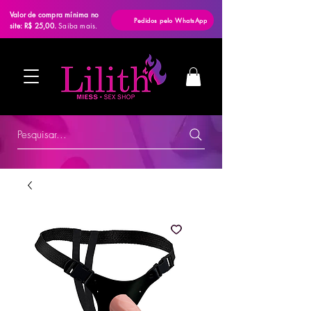
Valor de compra mínima no
Pedidos pelo WhatsApp
site: R$ 25,00.
Saiba mais.
Pesquisar...