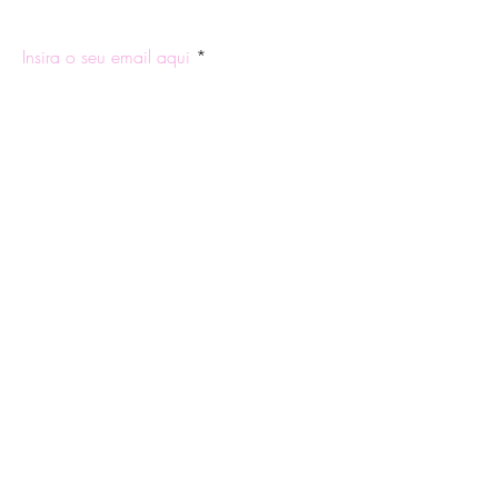
ASSINE NOSSA NEWSLETTER
Insira o seu email aqui
Participar
Quem Somos
Trocas e
Facebook
Blog
Devoluções
Instagram
Contatos e
Política de
WhatsApp
Horários
Privacidade
Tire suas
Política de Frete
Dúvidas
Formas de
Pagamento