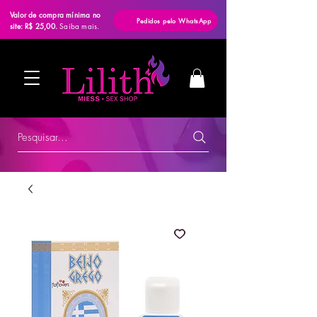
Valor de compra mínima no
Pedidos pelo WhatsApp
site: R$ 25,00.
Saiba mais.
Pesquisar...