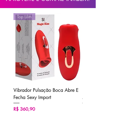
Top Lilith
Vibrador Pulsação Boca Abre E
Ducha Higiênica Unisse
Fecha Sexy Import
M2 Sexy Import
Preço
Preço
R$ 360,90
R$ 62,90