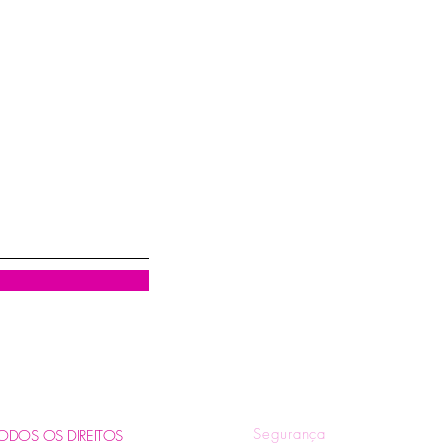
Visualização rápida
R
Quem Somos
Tr
Blog
Pol
Contatos e Horários
Pol
Tire suas Dúvidas
Fo
Segurança
. TODOS OS DIREITOS