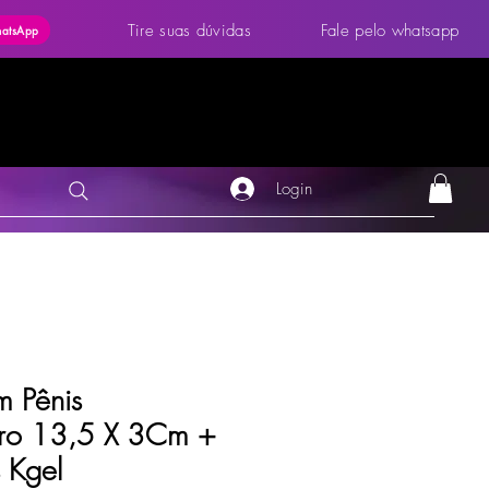
Tire suas dúvidas
Fale pelo whatsapp
hatsApp
Login
m Pênis
ro 13,5 X 3Cm +
s Kgel