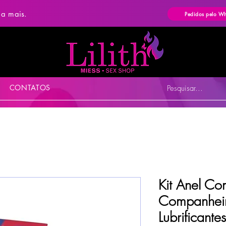
ba mais.
Pedidos pelo W
CONTATOS
Pesquisar...
Kit Anel Co
Companhei
Lubrificante