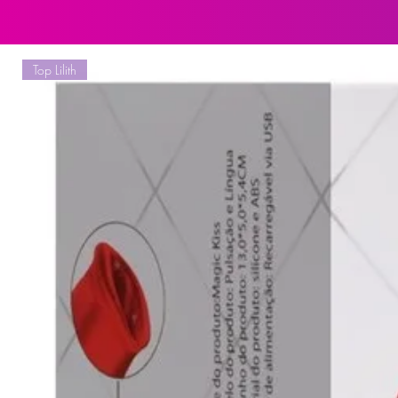
Precauções:
Lave antes e após o uso com água 
com lubrificante e preservativo. 
Top Lilith
outro parceiro
Aviso:
Para evitar lesões ou um agravamen
produto em zona inflamada, incha
produto não supõe nenhuma garanti
médicos