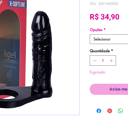
SKU: 3001440000
Pr
R$ 34,90
Opções
*
Selecionar
Quantidade
*
Esgotado
Avise-me