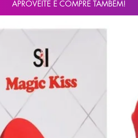
APROVEITE E COMPRE TAMBÉM!
e sabão neutro. Utilize sempre o produto
Não compartilhe este produto com nenhum
to de patologias existentes, não utilize este
da ou a pele com lacerações. O uso deste
a, nenhum direito a reclamação por motivos