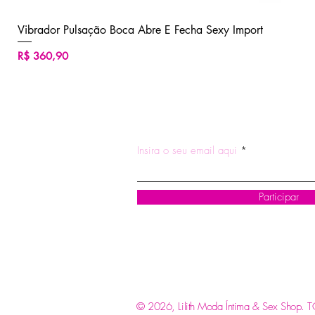
Vibrador Pulsação Boca Abre E Fecha Sexy Import
Preço
R$ 360,90
ASSINE NOSSA NEWSLETTE
Insira o seu email aqui
Participar
© 2026, Lilith Moda Íntima & Sex Shop