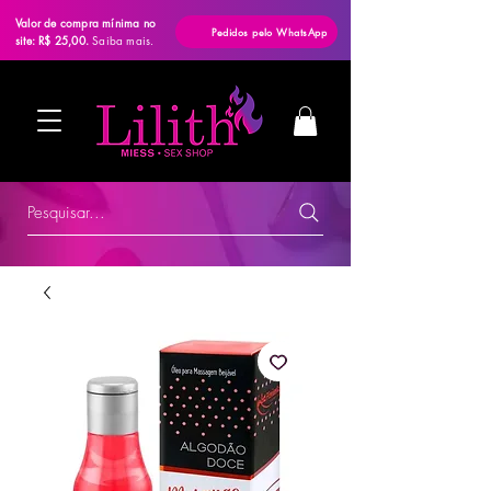
Valor de compra mínima no
Pedidos pelo WhatsApp
site: R$ 25,00.
Saiba mais.
Pesquisar...