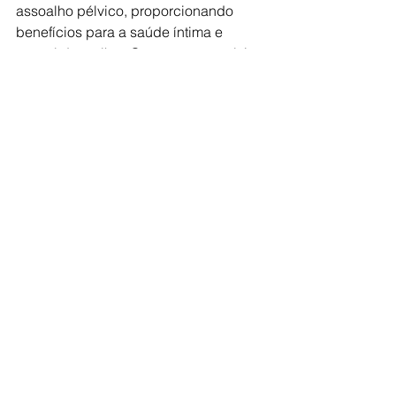
assoalho pélvico, proporcionando 
benefícios para a saúde íntima e 
sexual da mulher. Com seus exercícios 
e práticas específicas, essa técnica 
pode trazer uma série de vantagens 
físicas, emocionais e psicológicas, 
auxiliando as mulheres a viverem uma 
sexualidade mais plena e saudável.
Gostou de aprender sobre este tema? 
Aprenda mais e conheça dicas e 
curiosidades sobre o universo sexual 
explorando todos os posts do 
Blog 
Lilith Miess
. Deleite-se e tenha uma 
excelente leitura!
Tags:
universo erótico
mulher no sexo
orgasmo feminino
Tô com Dúvida