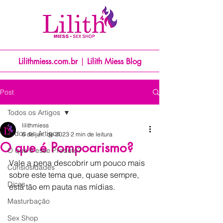
Lilithmiess.com.br
|
Lilith Miess Blog
Post
Todos os Artigos
lilithmiess
Todos os Artigos
6 de jun. de 2023
2 min de leitura
O que é Pompoarismo?
O que é esse Produto?
Vale a pena descobrir um pouco mais 
Curisiosidades
sobre este tema que, quase sempre, 
Dicas
está tão em pauta nas mídias.
Masturbação
Sex Shop