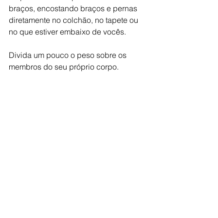
braços, encostando braços e pernas 
diretamente no colchão, no tapete ou 
no que estiver embaixo de vocês.
Divida um pouco o peso sobre os 
membros do seu próprio corpo.
Exercícios para ajudar na 
cavalgada
Na academia todos os exercícios de 
perna são bem vindos, os famosos leg, 
adutor/abdutor, extensor e flexor, 
agachamento inclusive se você puder. 
Mas isso o seu instrutor é quem deverá 
modular.
Mas todos que trabalham coxas, 
glúteos e que fortalecem a parte lateral 