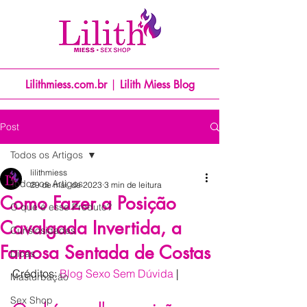
Lilithmiess.com.br
|
Lilith Miess Blog
Post
Todos os Artigos
lilithmiess
Todos os Artigos
29 de mai. de 2023
3 min de leitura
Como Fazer a Posição
O que é esse Produto?
Cavalgada Invertida, a
Curisiosidades
Famosa Sentada de Costas
Dicas
Créditos: 
Blog Sexo Sem Dúvida
 |
Masturbação
Sex Shop