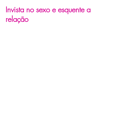
Invista no sexo e esquente a 
relação
Ir em busca de melhores posições 
para mulher gozar faz bem ao casal.
Ela, sobretudo, gosta desse tipo de 
surpresa, algo que reúna carinho com 
uma pimentinha a mais na relação.
Se há dificuldades em alcançar o 
prazer, por que não tentar algo 
diferente?
Mas não esqueça que a causa do 
problema costuma ser de ordem 
emocional. E, se assim for, novas 
posições sexuais não vão gerar 
resultados duradouros.
Uma iniciativa válida é buscar o 