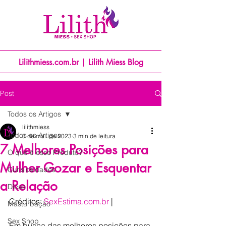
Lilithmiess.com.br
|
Lilith Miess Blog
Post
Todos os Artigos
lilithmiess
Todos os Artigos
3 de mai. de 2023
3 min de leitura
7 Melhores Posições para
O que é esse Produto?
Mulher Gozar e Esquentar
Curisiosidades
a Relação
Dicas
Créditos: 
SexEstima.com.br
 | 
Masturbação
Sex Shop
Em busca das melhores posições para 